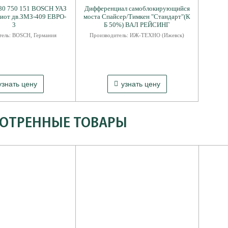
280 750 151 BOSCH УАЗ
Дифференциал самоблокирующийся
риот дв.ЗМЗ-409 ЕВРО-
моста Спайсер/Тимкен "Стандарт"(К
3
Б 50%) ВАЛ РЕЙСИНГ
ель: BOSCH, Германия
Производитель: ИЖ-ТЕХНО (Ижевск)
8 ₽
24 882 ₽
узнать цену
узнать цену
ОТРЕННЫЕ ТОВАРЫ